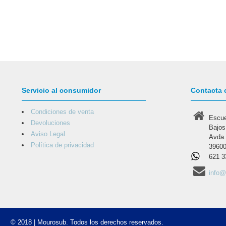
Servicio al consumidor
Contacta 
Condiciones de venta
Escue
Devoluciones
Bajos
Aviso Legal
Avda.
Política de privacidad
39600
621 3
info
© 2018 | Mourosub. Todos los derechos reservados.