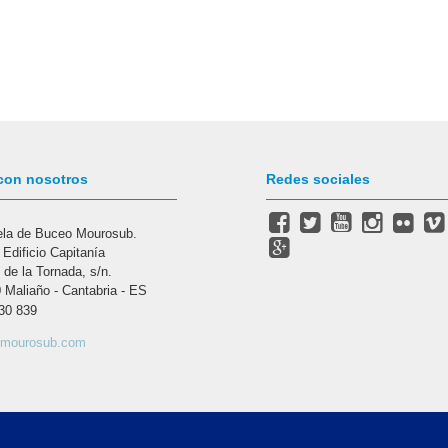
con nosotros
Redes sociales
la de Buceo Mourosub.
 Edificio Capitanía
 de la Tornada, s/n.
 Maliaño - Cantabria - ES
30 839
@mourosub.com