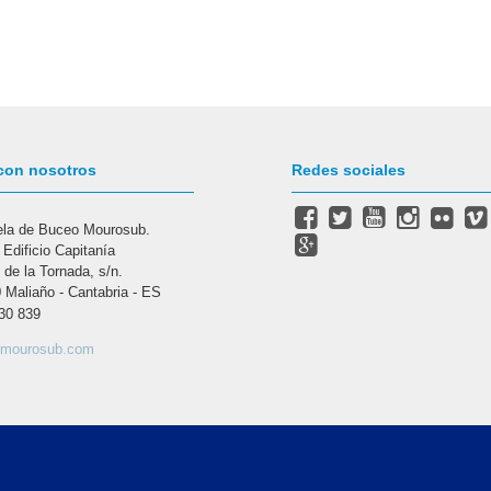
con nosotros
Redes sociales
la de Buceo Mourosub.
 Edificio Capitanía
 de la Tornada, s/n.
 Maliaño - Cantabria - ES
30 839
@mourosub.com