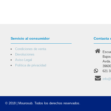
Servicio al consumidor
Contacta 
Condiciones de venta
Escue
Devoluciones
Bajos
Aviso Legal
Avda.
Política de privacidad
39600
621 3
info
© 2018 | Mourosub. Todos los derechos reservados.