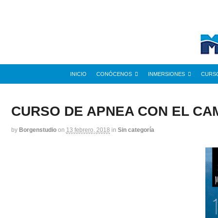
INICIO
CONÓCENOS
INMERSIONES
CURS
CURSO DE APNEA CON EL CA
by
Borgenstudio
on
13 febrero, 2018
in
Sin categoría